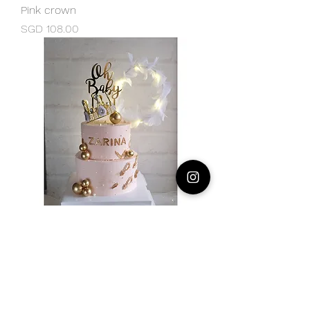
Pink crown
價格
SGD 108.00
Girl-601 Oh baby girl pink crown
feather 皇冠
價格
SGD 328.00