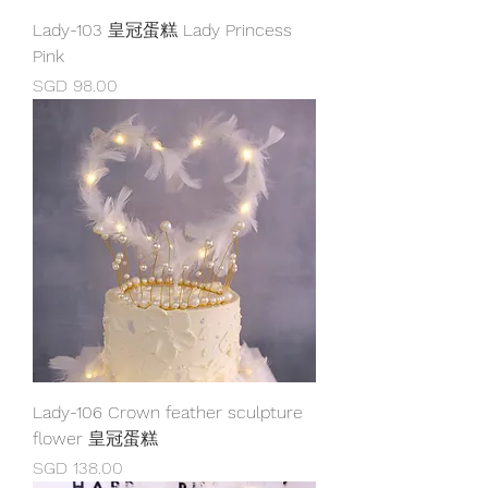
Lady-103 皇冠蛋糕 Lady Princess
Pink
價格
SGD 98.00
Lady-106 Crown feather sculpture
flower 皇冠蛋糕
價格
SGD 138.00