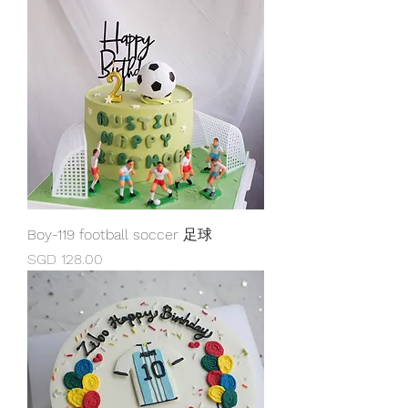
Boy-119 football soccer 足球
Price
SGD 128.00