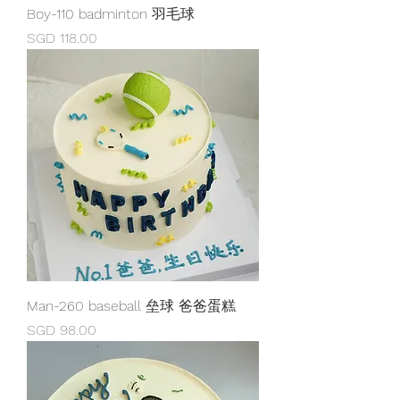
Boy-110 badminton 羽毛球
Price
SGD 118.00
Man-260 baseball 垒球 爸爸蛋糕
Price
SGD 98.00