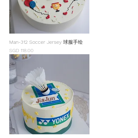
Man-312 Soccer Jersey 球服手绘
Price
SGD 118.00