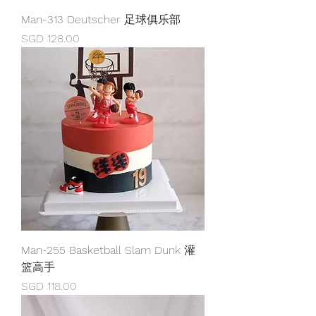
Man-313 Deutscher 足球俱乐部
Price
SGD 128.00
Man-255 Basketball Slam Dunk 灌
篮高手
Price
SGD 118.00